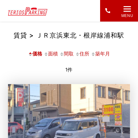
MENU
賃貸 > ＪＲ京浜東北・根岸線浦和駅
価格
面積
間取
住所
築年月
1件