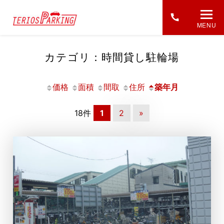
MENU
カテゴリ：時間貸し駐輪場
価格
面積
間取
住所
築年月
18件
1
2
»