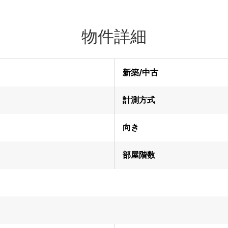
物件詳細
新築/中古
計測方式
向き
部屋階数