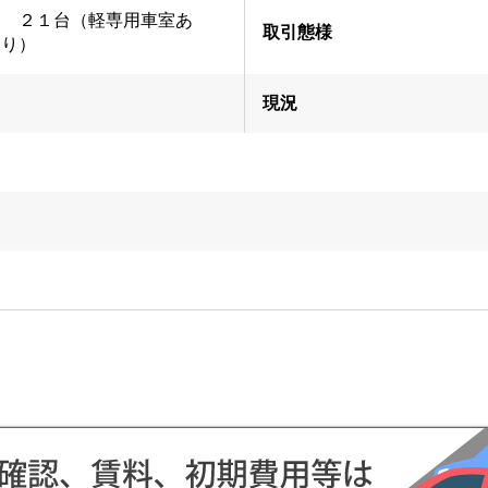
２１台（軽専用車室あ
取引態様
り）
現況