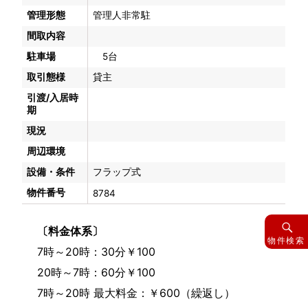
管理形態
管理人非常駐
間取内容
駐車場
5台
取引態様
貸主
引渡/入居時
期
現況
周辺環境
設備・条件
フラップ式
物件番号
8784
〔料金体系〕
物件検索
7時～20時：30分￥100
20時～7時：60分￥100
7時～20時 最大料金：￥600（繰返し）