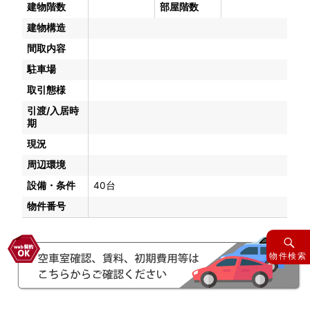
建物階数
部屋階数
建物構造
間取内容
駐車場
取引態様
引渡/入居時
期
現況
周辺環境
設備・条件
40台
物件番号
物件検索