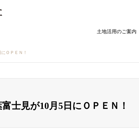
小江戸・川越の不動産有効活用総合コンサルタント
土地活用のご案内
月5日にＯＰＥＮ！
 若葉富士見が10月5日にＯＰＥＮ！