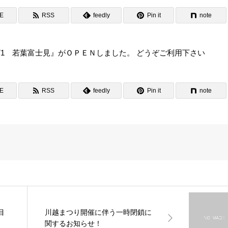
NE
RSS
feedly
Pin it
note
CKET1 若葉富士見』がＯＰＥＮしました。 どうぞご利用下さい
NE
RSS
feedly
Pin it
note
目
川越まつり開催に伴う一時閉鎖に
関するお知らせ！