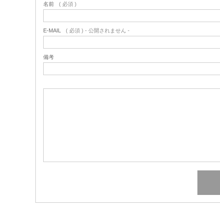
名前
( 必須 )
E-MAIL
( 必須 ) - 公開されません -
備考